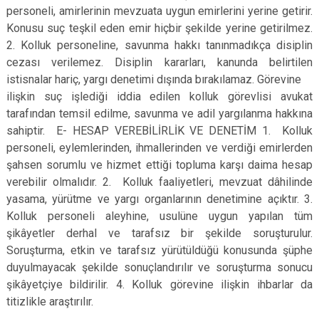
personeli, amirlerinin mevzuata uygun emirlerini yerine getirir.
Konusu suç teşkil eden emir hiçbir şekilde yerine getirilmez.
2. Kolluk personeline, savunma hakkı tanınmadıkça disiplin
cezası verilemez. Disiplin kararları, kanunda belirtilen
istisnalar hariç, yargı denetimi dışında bırakılamaz. Görevine
ilişkin suç işlediği iddia edilen kolluk görevlisi avukat
tarafından temsil edilme, savunma ve adil yargılanma hakkına
sahiptir. E- HESAP VEREBİLİRLİK VE DENETİM 1. Kolluk
personeli, eylemlerinden, ihmallerinden ve verdiği emirlerden
şahsen sorumlu ve hizmet ettiği topluma karşı daima hesap
verebilir olmalıdır. 2. Kolluk faaliyetleri, mevzuat dâhilinde
yasama, yürütme ve yargı organlarının denetimine açıktır. 3.
Kolluk personeli aleyhine, usulüne uygun yapılan tüm
şikâyetler derhal ve tarafsız bir şekilde soruşturulur.
Soruşturma, etkin ve tarafsız yürütüldüğü konusunda şüphe
duyulmayacak şekilde sonuçlandırılır ve soruşturma sonucu
şikâyetçiye bildirilir. 4. Kolluk görevine ilişkin ihbarlar da
titizlikle araştırılır.