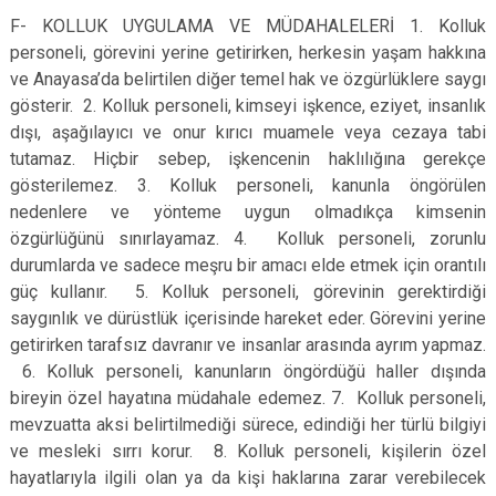
F- KOLLUK UYGULAMA VE MÜDAHALELERİ 1. Kolluk
personeli, görevini yerine getirirken, herkesin yaşam hakkına
ve Anayasa’da belirtilen diğer temel hak ve özgürlüklere saygı
gösterir. 2. Kolluk personeli, kimseyi işkence, eziyet, insanlık
dışı, aşağılayıcı ve onur kırıcı muamele veya cezaya tabi
tutamaz. Hiçbir sebep, işkencenin haklılığına gerekçe
gösterilemez. 3. Kolluk personeli, kanunla öngörülen
nedenlere ve yönteme uygun olmadıkça kimsenin
özgürlüğünü sınırlayamaz. 4. Kolluk personeli, zorunlu
durumlarda ve sadece meşru bir amacı elde etmek için orantılı
güç kullanır. 5. Kolluk personeli, görevinin gerektirdiği
saygınlık ve dürüstlük içerisinde hareket eder. Görevini yerine
getirirken tarafsız davranır ve insanlar arasında ayrım yapmaz.
6. Kolluk personeli, kanunların öngördüğü haller dışında
bireyin özel hayatına müdahale edemez. 7. Kolluk personeli,
mevzuatta aksi belirtilmediği sürece, edindiği her türlü bilgiyi
ve mesleki sırrı korur. 8. Kolluk personeli, kişilerin özel
hayatlarıyla ilgili olan ya da kişi haklarına zarar verebilecek