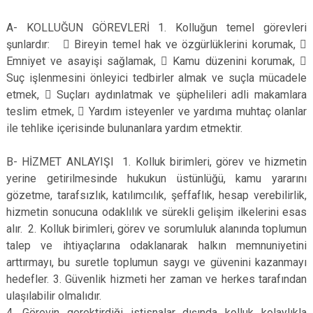
A- KOLLUĞUN GÖREVLERİ 1. Kolluğun temel görevleri
şunlardır:  Bireyin temel hak ve özgürlüklerini korumak, 
Emniyet ve asayişi sağlamak,  Kamu düzenini korumak, 
Suç işlenmesini önleyici tedbirler almak ve suçla mücadele
etmek,  Suçları aydınlatmak ve şüphelileri adli makamlara
teslim etmek,  Yardım isteyenler ve yardıma muhtaç olanlar
ile tehlike içerisinde bulunanlara yardım etmektir.
B- HİZMET ANLAYIŞI 1. Kolluk birimleri, görev ve hizmetin
yerine getirilmesinde hukukun üstünlüğü, kamu yararını
gözetme, tarafsızlık, katılımcılık, şeffaflık, hesap verebilirlik,
hizmetin sonucuna odaklılık ve sürekli gelişim ilkelerini esas
alır. 2. Kolluk birimleri, görev ve sorumluluk alanında toplumun
talep ve ihtiyaçlarına odaklanarak halkın memnuniyetini
arttırmayı, bu suretle toplumun saygı ve güvenini kazanmayı
hedefler. 3. Güvenlik hizmeti her zaman ve herkes tarafından
ulaşılabilir olmalıdır.
4. Görevin gerektirdiği istisnalar dışında kolluk kolaylıkla