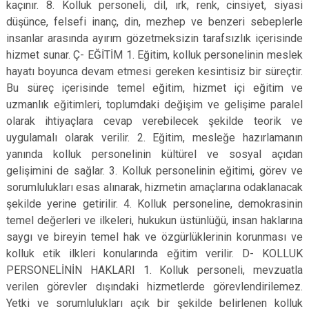
kaçınır. 8. Kolluk personeli, dil, ırk, renk, cinsiyet, siyasi
düşünce, felsefi inanç, din, mezhep ve benzeri sebeplerle
insanlar arasında ayırım gözetmeksizin tarafsızlık içerisinde
hizmet sunar. Ç- EĞİTİM 1. Eğitim, kolluk personelinin meslek
hayatı boyunca devam etmesi gereken kesintisiz bir süreçtir.
Bu süreç içerisinde temel eğitim, hizmet içi eğitim ve
uzmanlık eğitimleri, toplumdaki değişim ve gelişime paralel
olarak ihtiyaçlara cevap verebilecek şekilde teorik ve
uygulamalı olarak verilir. 2. Eğitim, mesleğe hazırlamanın
yanında kolluk personelinin kültürel ve sosyal açıdan
gelişimini de sağlar. 3. Kolluk personelinin eğitimi, görev ve
sorumlulukları esas alınarak, hizmetin amaçlarına odaklanacak
şekilde yerine getirilir. 4. Kolluk personeline, demokrasinin
temel değerleri ve ilkeleri, hukukun üstünlüğü, insan haklarına
saygı ve bireyin temel hak ve özgürlüklerinin korunması ve
kolluk etik ilkleri konularında eğitim verilir. D- KOLLUK
PERSONELİNİN HAKLARI 1. Kolluk personeli, mevzuatla
verilen görevler dışındaki hizmetlerde görevlendirilemez.
Yetki ve sorumlulukları açık bir şekilde belirlenen kolluk