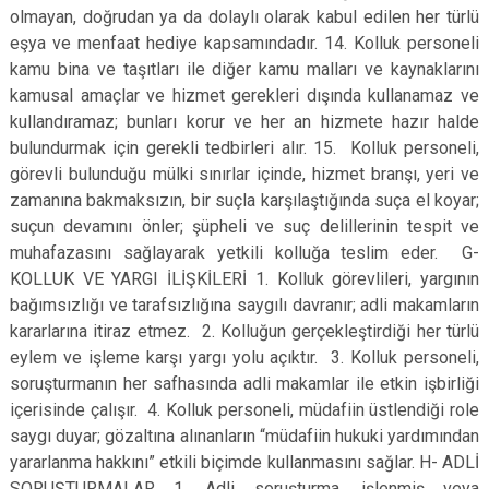
olmayan, doğrudan ya da dolaylı olarak kabul edilen her türlü
eşya ve menfaat hediye kapsamındadır. 14. Kolluk personeli
kamu bina ve taşıtları ile diğer kamu malları ve kaynaklarını
kamusal amaçlar ve hizmet gerekleri dışında kullanamaz ve
kullandıramaz; bunları korur ve her an hizmete hazır halde
bulundurmak için gerekli tedbirleri alır. 15. Kolluk personeli,
görevli bulunduğu mülki sınırlar içinde, hizmet branşı, yeri ve
zamanına bakmaksızın, bir suçla karşılaştığında suça el koyar;
suçun devamını önler; şüpheli ve suç delillerinin tespit ve
muhafazasını sağlayarak yetkili kolluğa teslim eder. G-
KOLLUK VE YARGI İLİŞKİLERİ 1. Kolluk görevlileri, yargının
bağımsızlığı ve tarafsızlığına saygılı davranır; adli makamların
kararlarına itiraz etmez. 2. Kolluğun gerçekleştirdiği her türlü
eylem ve işleme karşı yargı yolu açıktır. 3. Kolluk personeli,
soruşturmanın her safhasında adli makamlar ile etkin işbirliği
içerisinde çalışır. 4. Kolluk personeli, müdafiin üstlendiği role
saygı duyar; gözaltına alınanların “müdafiin hukuki yardımından
yararlanma hakkını” etkili biçimde kullanmasını sağlar. H- ADLİ
SORUŞTURMALAR 1. Adli soruşturma, işlenmiş veya